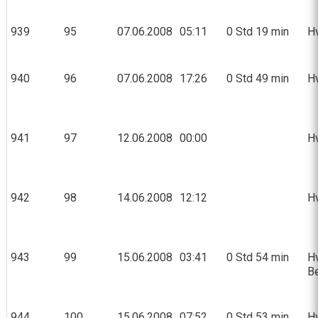
939
95
07.06.2008
05:11
0 Std 19 min
Hv
940
96
07.06.2008
17:26
0 Std 49 min
Hv
941
97
12.06.2008
00:00
Hv
942
98
14.06.2008
12:12
Hv
943
99
15.06.2008
03:41
0 Std 54 min
Hv
Be
944
100
15.06.2008
07:52
0 Std 53 min
Hv