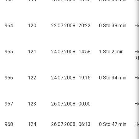
964
120
22.07.2008
20:22
0 Std 38 min
Hv
965
121
24.07.2008
14:58
1 Std 2 min
Hv
RT
966
122
24.07.2008
19:15
0 Std 34 min
Hv
967
123
26.07.2008
00:00
Hv
968
124
26.07.2008
06:13
0 Std 47 min
Hv