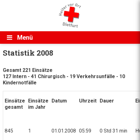
Direkt zum Inhalt
Menü
Statistik 2008
Gesamt 221 Einsätze
127 Intern - 41 Chirurgisch - 19 Verkehrsunfälle - 10
Kindernotfälle
Einsätze
Einsätze
Datum
Uhrzeit
Dauer
E
gesamt
im Jahr
845
1
01.01.2008
05:59
0 Std 31 min
Hv