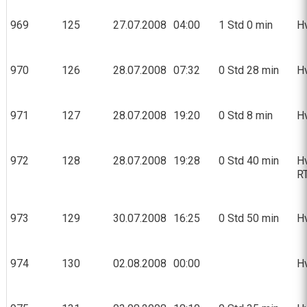
969
125
27.07.2008
04:00
1 Std 0 min
Hv
970
126
28.07.2008
07:32
0 Std 28 min
Hv
971
127
28.07.2008
19:20
0 Std 8 min
Hv
972
128
28.07.2008
19:28
0 Std 40 min
Hv
R
973
129
30.07.2008
16:25
0 Std 50 min
Hv
974
130
02.08.2008
00:00
Hv