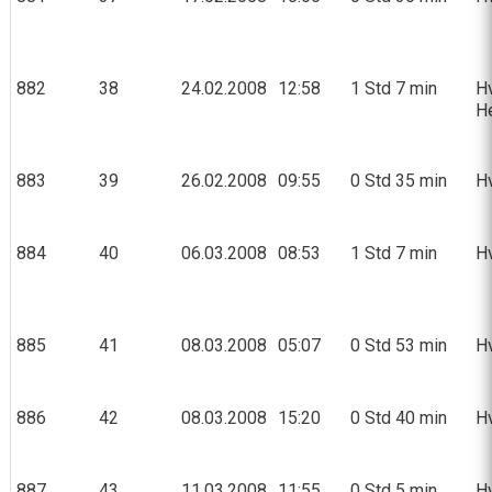
882
38
24.02.2008
12:58
1 Std 7 min
Hv
H
883
39
26.02.2008
09:55
0 Std 35 min
Hv
884
40
06.03.2008
08:53
1 Std 7 min
Hv
885
41
08.03.2008
05:07
0 Std 53 min
Hv
886
42
08.03.2008
15:20
0 Std 40 min
Hv
887
43
11.03.2008
11:55
0 Std 5 min
Hv