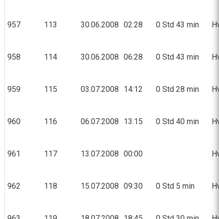
957
113
30.06.2008
02:28
0 Std 43 min
Hv
958
114
30.06.2008
06:28
0 Std 43 min
H
959
115
03.07.2008
14:12
0 Std 28 min
Hv
960
116
06.07.2008
13:15
0 Std 40 min
H
961
117
13.07.2008
00:00
Hv
962
118
15.07.2008
09:30
0 Std 5 min
Hv
963
119
18.07.2008
18:45
0 Std 30 min
Hv