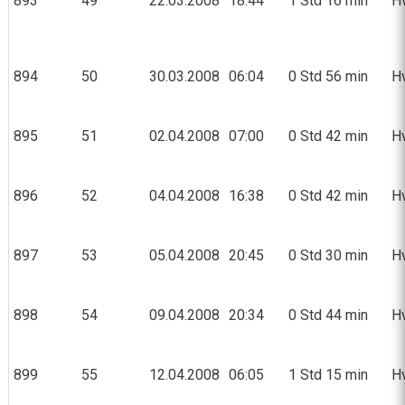
893
49
22.03.2008
18:44
1 Std 16 min
H
894
50
30.03.2008
06:04
0 Std 56 min
Hv
895
51
02.04.2008
07:00
0 Std 42 min
Hv
896
52
04.04.2008
16:38
0 Std 42 min
Hv
897
53
05.04.2008
20:45
0 Std 30 min
Hv
898
54
09.04.2008
20:34
0 Std 44 min
Hv
899
55
12.04.2008
06:05
1 Std 15 min
Hv