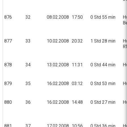
876
32
08.02.2008
17:50
0 Std 55 min
Hv
Be
877
33
10.02.2008
20:32
1 Std 28 min
Hv
RT
878
34
13.02.2008
11:31
0 Std 44 min
Hv
879
35
16.02.2008
03:12
0 Std 53 min
Hv
880
36
16.02.2008
14:48
0 Std 27 min
Hv
881
37
17.02.2008
10:56
0 Std 36 min
Hv