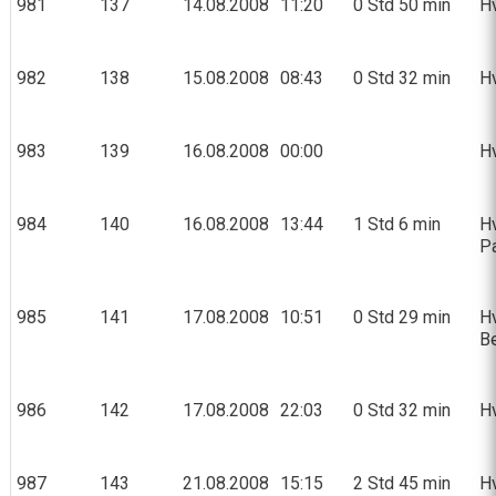
981
137
14.08.2008
11:20
0 Std 50 min
Hv
982
138
15.08.2008
08:43
0 Std 32 min
Hv
983
139
16.08.2008
00:00
Hv
984
140
16.08.2008
13:44
1 Std 6 min
Hv
P
985
141
17.08.2008
10:51
0 Std 29 min
Hv
Be
986
142
17.08.2008
22:03
0 Std 32 min
Hv
987
143
21.08.2008
15:15
2 Std 45 min
Hv