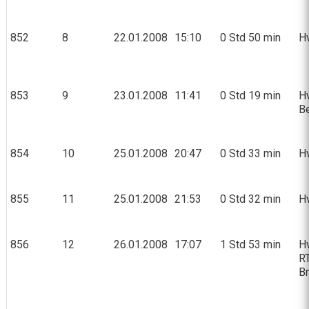
852
8
22.01.2008
15:10
0 Std 50 min
Hv
853
9
23.01.2008
11:41
0 Std 19 min
Hv
Be
854
10
25.01.2008
20:47
0 Std 33 min
Hv
855
11
25.01.2008
21:53
0 Std 32 min
Hv
856
12
26.01.2008
17:07
1 Std 53 min
Hv
R
Br