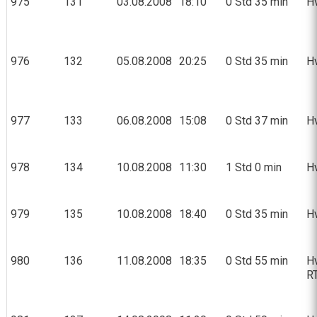
975
131
03.08.2008
18:10
0 Std 35 min
Hv
976
132
05.08.2008
20:25
0 Std 35 min
Hv
977
133
06.08.2008
15:08
0 Std 37 min
Hv
978
134
10.08.2008
11:30
1 Std 0 min
Hv
979
135
10.08.2008
18:40
0 Std 35 min
Hv
980
136
11.08.2008
18:35
0 Std 55 min
Hv
RT